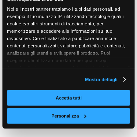
Noi e i nostri partner trattiamo i tuoi dati personali, ad
esempio il tuo indirizzo IP, utilizzando tecnologie quali i
cookie e/o altri strumenti di tracciamento, per
memorizzare e accedere alle informazioni sul tuo
dispositivo. Ciò è finalizzato a pubblicare annunci e
contenuti personalizzati, valutare pubblicità e contenuti,
analizzare gli utenti e sviluppare il prodotto. Puoi
scegliere chi utilizza i tuoi dati e per quali scopi.
Approfondisci come vengono elaborati i tuoi dati personali
e imposta le tue preferenze nella sezione dettagli. Puoi
Mostra dettagli
modificare o revocare il tuo consenso in qualsiasi
momento dalla Dichiarazione sui cookie. Utilizziamo i
cookie tecnici e, previo consenso, anche cookie di
Accetta tutti
profilazione o altri strumenti di tracciamento, anche di
terze parti, per personalizzare contenuti ed annunci, per
Personalizza
fornire funzionalità dei social media e per analizzare il
nostro traffico, come meglio indicato nella
Cookie Policy
. Chiudendo questo banner tramite l’apposito comando